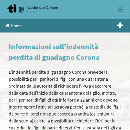
Skip
to
content
Home
Informazioni sull’indennità
perdita di guadagno Corona
L’indennità perdita di guadagno Corona prevede la
possibilità per i genitori di figli con una quarantena
ordinata dalle autorità di richiedere l’IPG a decorrere
dalla data dell’inizio della quarantena del figlio. Inoltre,
per i genitori di figli di età inferiore a 12 anni che devono
interrompere l’attività lucrativa perché la custodia dei figli
da parte di terzi non può essere garantita (es. chiusura
della scuola) esiste la possibilità di chiedere l’IPG per la
custodia dei figli da parte di terzi. Per “custodia dei figli da