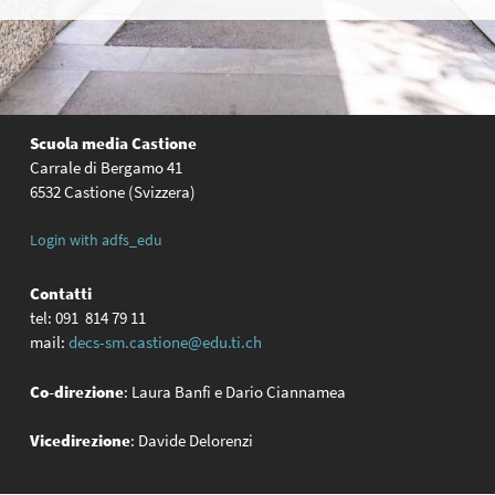
Scuola media Castione
Carrale di Bergamo 41
6532 Castione (Svizzera)
Login with adfs_edu
Contatti
tel: 091 814 79 11
mail:
decs-sm.castione@edu.ti.ch
Co-direzione
: Laura Banfi e Dario Ciannamea
Vicedirezione
: Davide Delorenzi