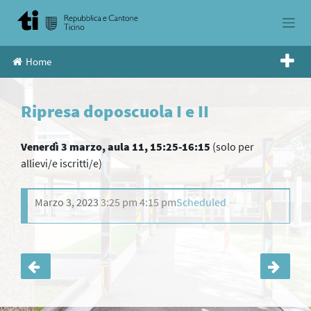
Skip
to
content
Home
Ripresa doposcuola I e II
Venerdì 3 marzo, aula 11, 15:25-16:15
(solo per
allievi/e iscritti/e)
Marzo 3, 2023
3:25 pm
4:15 pm
Scheduled
Navigazione
articoli