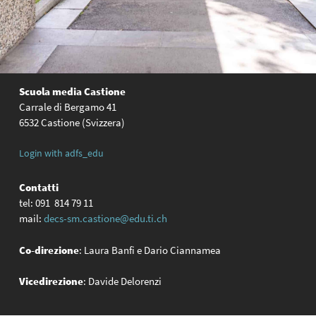
Scuola media Castione
Carrale di Bergamo 41
6532 Castione (Svizzera)
Login with adfs_edu
Contatti
tel: 091 814 79 11
mail:
decs-sm.castione@edu.ti.ch
Co-direzione
: Laura Banfi e Dario Ciannamea
Vicedirezione
: Davide Delorenzi