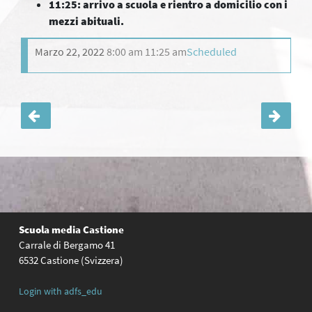
11:25: arrivo a scuola e rientro a domicilio con i
mezzi abituali.
Marzo 22, 2022
8:00 am
11:25 am
Scheduled
Navigazione
articoli
Scuola media Castione
Carrale di Bergamo 41
6532 Castione (Svizzera)
Login with adfs_edu