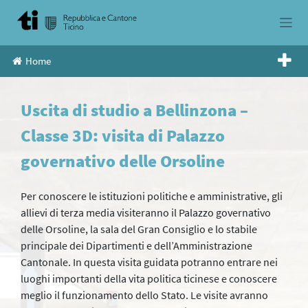
Skip
to
content
Home
Uscita di studio a Bellinzona –
Classe 3D: visita di Palazzo
governativo delle Orsoline
Per conoscere le istituzioni politiche e amministrative, gli
allievi di terza media visiteranno il Palazzo governativo
delle Orsoline, la sala del Gran Consiglio e lo stabile
principale dei Dipartimenti e dell’Amministrazione
Cantonale. In questa visita guidata potranno entrare nei
luoghi importanti della vita politica ticinese e conoscere
meglio il funzionamento dello Stato. Le visite avranno